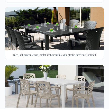
Ineo, set pentru terasa, metal, imbracaminte din plastic intretesut, antracit