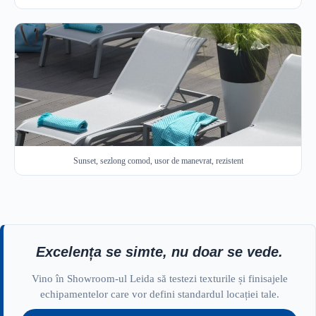
Sunset, sezlong comod, usor de manevrat, rezistent
Excelența se simte, nu doar se vede.
Vino în Showroom-ul Leida să testezi texturile și finisajele
echipamentelor care vor defini standardul locației tale.