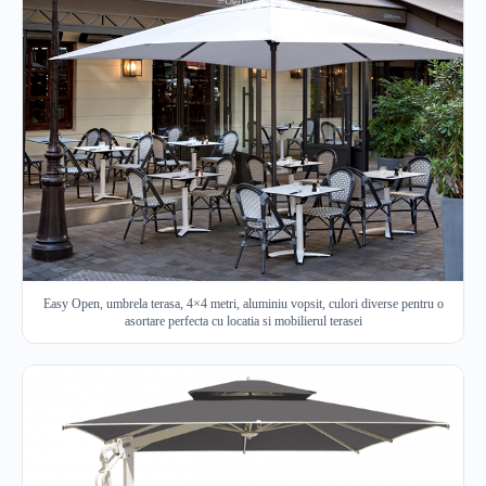
Easy Open, umbrela terasa, 4×4 metri, aluminiu vopsit, culori diverse pentru o
asortare perfecta cu locatia si mobilierul terasei