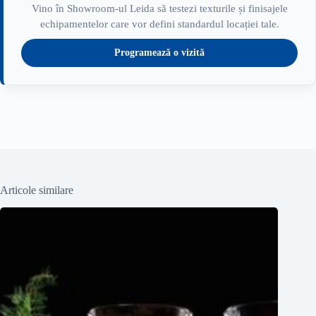
Vino în Showroom-ul Leida să testezi texturile și finisajele
echipamentelor care vor defini standardul locației tale.
Programează o vizită
Articole similare