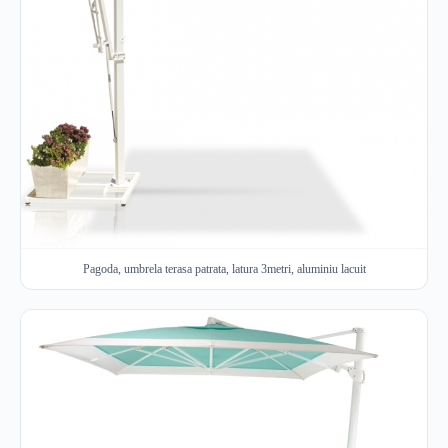
Pagoda, umbrela terasa patrata, latura 3metri, aluminiu lacuit