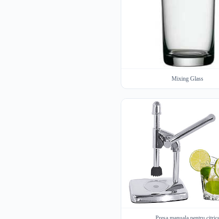
Mixing Glass
Presa manuala pentru citric