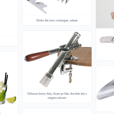
Dreko din inox cromargan, satinat
Tirbuson heavy duty, fixare pe blat, deschde intr o
singura miscare
e