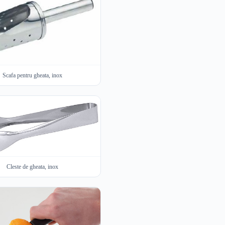
Scafa pentru gheata, inox
Cleste de gheata, inox