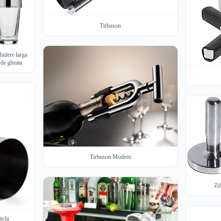
Tirbuson
hidere larga
 de gheata
Tirbuson Modern
Zd
icla