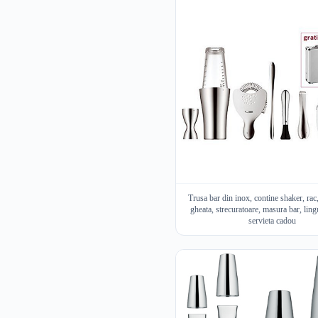
Trusa bar din inox, contine shaker, rac,
gheata, strecuratoare, masura bar, ling
servieta cadou