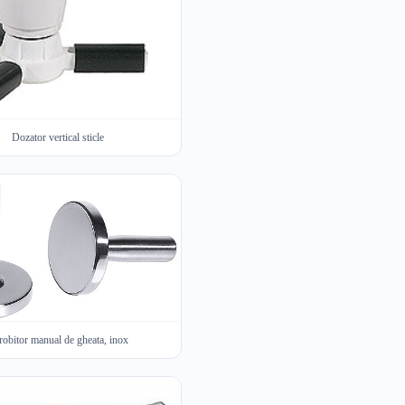
Dozator vertical sticle
robitor manual de gheata, inox