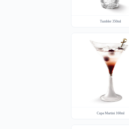
Tumbler 350ml
Cupa Martini 160ml