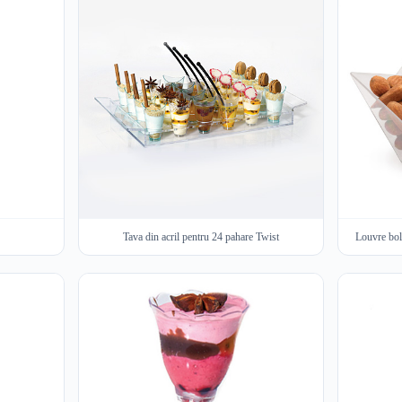
Tava din acril pentru 24 pahare Twist
Lou