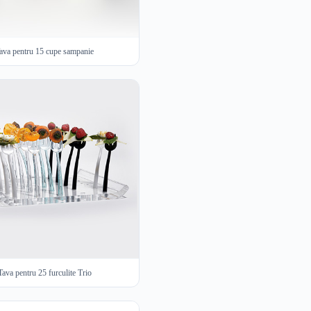
ava pentru 15 cupe sampanie
Tava pentru 25 furculite Trio