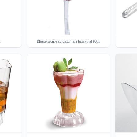
l
Blossom cupa cu picior fara baza (tija) 90ml