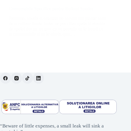
Consumabile Specifice pentru Bufetul Suedez
Paharele, vesela si solutiile de servire din plastic sunt
de o calitate foarte buna, se pot chiar spala in masina
de spalat dar au un pret ce va permite sa le tratati ca
si consumabile si sa le oferiti spre…
“Beware of little expenses, a small leak will sink a