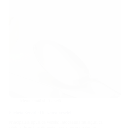
Mentenanță și Etichetă
Eticheta Servirii: Utilizarea Veselei
Principalele tipuri de vesela: Intodeauna fiti siguri ca
aveti la dispozitie intreaga vesela necesara servirii