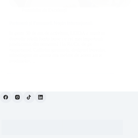
Portofoliu de Excelență
Partenerii și Furnizorii Noștri Internaționali
In peste 30 de ani de activitate, LEIDA a reusit sa
dezvolte relatii foarte bune cu cei mai importanti
producatori din domeniul Ho.Re.Ca. de pe
mapamond. Calitatea garantata, designul inovator,
tehnologiile de ultima ora incluse de acesti asi ai
produselor…