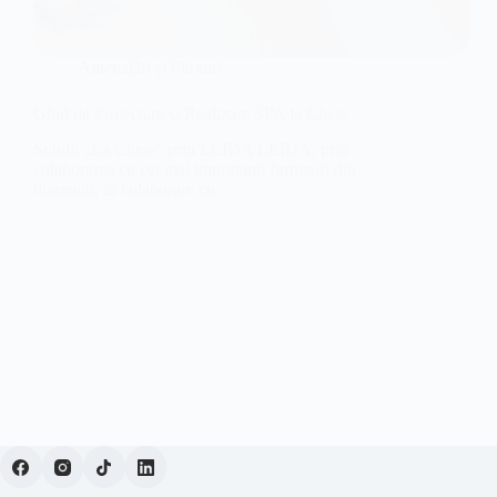
Amenajări și Fluxuri
Ghid de Proiectare și Realizare SPA la Cheie
Solutii „La Cheie” prin LEIDA LEIDA, prin
colaborarea cu cei mai importanti furnizori din
domeniu, in colaborare cu…