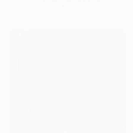
Luxury Art Epoque by Mepra este o linie noua de
tacamuri de cea mai buna calitate,…